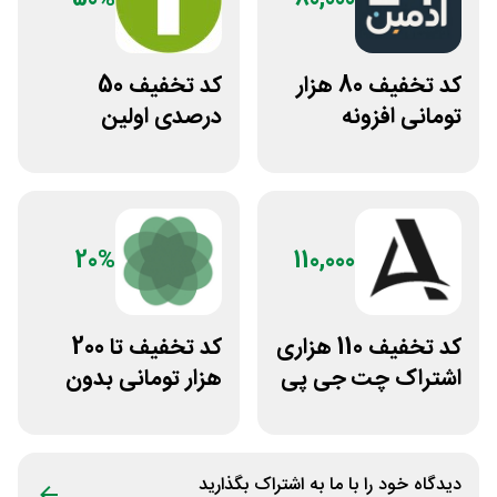
کد تخفیف 80 هزار
کد تخفیف 50
تومانی افزونه
درصدی اولین
وردپرس ادمین 24
مشاوره سایت یک
وکیل
20%
110,000
کد تخفیف 110 هزاری
کد تخفیف تا 200
اشتراک چت جی پی
هزار تومانی بدون
تی اکانت لایسنس
محدودیت رژیم
غذایی بروکلی
دیدگاه خود را با ما به اشتراک بگذارید