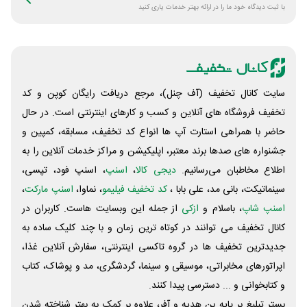
با ثبت دیدگاه خود ما را در ارائه بهتر خدمات یاری کنید
سایت کانال تخفیف (آف چنل)، مرجع دریافت رایگان کوپن و کد
تخفیف فروشگاه های آنلاین و کسب و‌ کارهای اینترنتی است. در حال
حاضر با همراهی استارت آپ ها انواع کد تخفیف، مسابقه، کمپین و
جشنواره های صدها برند معتبر، اپلیکیشن و مراکز خدمات آنلاین را به
اطلاع مخاطبان می‌رسانیم.
دیجی کالا
،
اسنپ
، اسنپ فود، تپسی،
سینماتیکت، بانی مد، علی‌ بابا ،
کد تخفیف فیلیمو
، نماوا،
اسنپ مارکت
،
اسنپ شاپ
، باسلام و
ازکی
از جمله این وبسایت ‌هاست. کاربران در
کانال تخفیف می توانند در کوتاه ترین زمان و با چند کلیک ساده به
جدیدترین تخفیف ها در گروه تاکسی اینترنتی، سفارش آنلاین غذا،
اپراتورهای مخابراتی، موسیقی و سینما، گردشگری، مد و پوشاک، کتاب
و کتابخوانی و ... دسترسی پیدا کنند.
بستر تبلیغ بر پایه بن هدیه و آفر، علاوه بر کمک به بهتر شناخته شدن