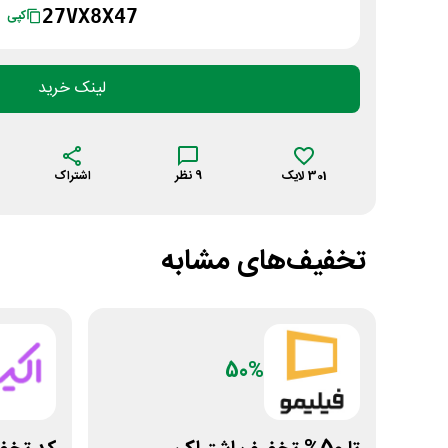
27VX8X47
کپی
لینک خرید
301
لایک
9
نظر
اشتراک
تخفیف‌های مشابه
50%