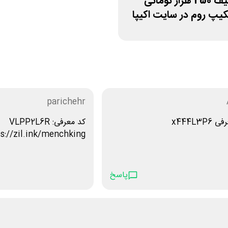
کد تخفیف 250 هزار تومانی
کیپ روم در سایت اکیپا
parichehr
x444L3P
کد معرفی: VLPP2L6R
s://zil.ink/menchking
پاسخ