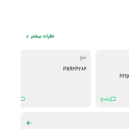
نظرات بیشتر
خخ
PXR2P286
http
پاسخ
پاسخ