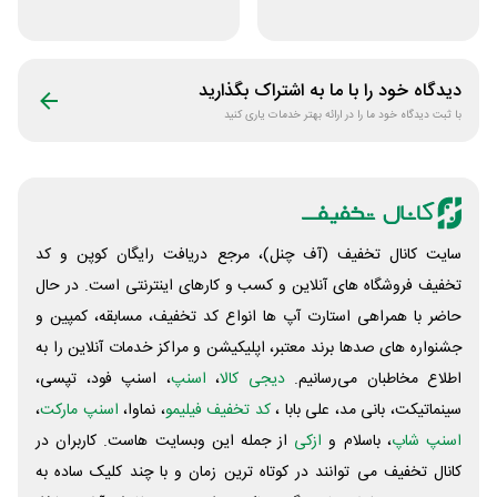
و فرش چاپی حسن
فروشگاه اکشن
نیا
فیگور بگو سیب
دیدگاه خود را با ما به اشتراک بگذارید
با ثبت دیدگاه خود ما را در ارائه بهتر خدمات یاری کنید
سایت کانال تخفیف (آف چنل)، مرجع دریافت رایگان کوپن و کد
تخفیف فروشگاه های آنلاین و کسب و‌ کارهای اینترنتی است. در حال
حاضر با همراهی استارت آپ ها انواع کد تخفیف، مسابقه، کمپین و
جشنواره های صدها برند معتبر، اپلیکیشن و مراکز خدمات آنلاین را به
اطلاع مخاطبان می‌رسانیم.
دیجی کالا
،
اسنپ
، اسنپ فود، تپسی،
سینماتیکت، بانی مد، علی‌ بابا ،
کد تخفیف فیلیمو
، نماوا،
اسنپ مارکت
،
اسنپ شاپ
، باسلام و
ازکی
از جمله این وبسایت ‌هاست. کاربران در
کانال تخفیف می توانند در کوتاه ترین زمان و با چند کلیک ساده به