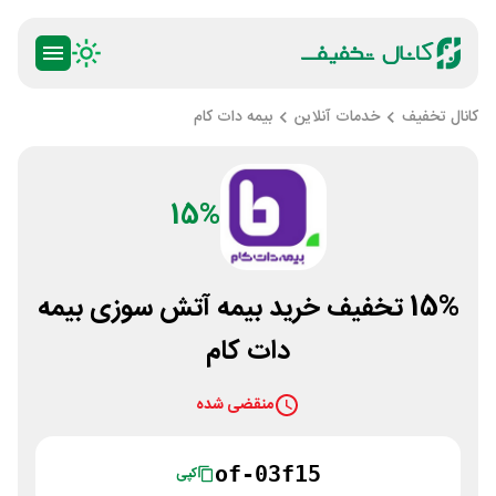
کانال تخفیف
خدمات آنلاین
بیمه دات کام
15%
15% تخفیف خرید بیمه آتش سوزی بیمه
دات کام
منقضی شده
of-03f15
کپی