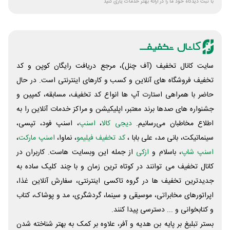
با ثبت دیدگاه خود ما را در ارائه بهتر خدمات یاری کنید
سایت کانال تخفیف (آف چنل)، مرجع دریافت رایگان کوپن و کد
تخفیف فروشگاه های آنلاین و کسب و‌ کارهای اینترنتی است. در حال
حاضر با همراهی استارت آپ ها انواع کد تخفیف، مسابقه، کمپین و
جشنواره های صدها برند معتبر، اپلیکیشن و مراکز خدمات آنلاین را به
اطلاع مخاطبان می‌رسانیم.
دیجی کالا
،
اسنپ
، اسنپ فود، تپسی،
سینماتیکت، بانی مد، علی‌ بابا ،
کد تخفیف فیلیمو
، نماوا،
اسنپ مارکت
،
اسنپ شاپ
، باسلام و
ازکی
از جمله این وبسایت ‌هاست. کاربران در
کانال تخفیف می توانند در کوتاه ترین زمان و با چند کلیک ساده به
جدیدترین تخفیف ها در گروه تاکسی اینترنتی، سفارش آنلاین غذا،
اپراتورهای مخابراتی، موسیقی و سینما، گردشگری، مد و پوشاک، کتاب
و کتابخوانی و ... دسترسی پیدا کنند.
بستر تبلیغ بر پایه بن هدیه و آفر، علاوه بر کمک به بهتر شناخته شدن