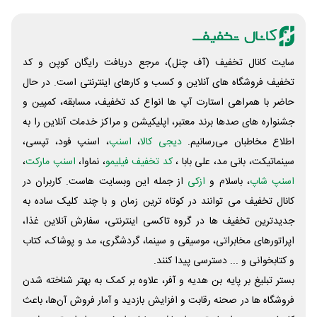
سایت کانال تخفیف (آف چنل)، مرجع دریافت رایگان کوپن و کد
تخفیف فروشگاه های آنلاین و کسب و‌ کارهای اینترنتی است. در حال
حاضر با همراهی استارت آپ ها انواع کد تخفیف، مسابقه، کمپین و
جشنواره های صدها برند معتبر، اپلیکیشن و مراکز خدمات آنلاین را به
اطلاع مخاطبان می‌رسانیم.
دیجی کالا
،
اسنپ
، اسنپ فود، تپسی،
سینماتیکت، بانی مد، علی‌ بابا ،
کد تخفیف فیلیمو
، نماوا،
اسنپ مارکت
،
اسنپ شاپ
، باسلام و
ازکی
از جمله این وبسایت ‌هاست. کاربران در
کانال تخفیف می توانند در کوتاه ترین زمان و با چند کلیک ساده به
جدیدترین تخفیف ها در گروه تاکسی اینترنتی، سفارش آنلاین غذا،
اپراتورهای مخابراتی، موسیقی و سینما، گردشگری، مد و پوشاک، کتاب
و کتابخوانی و ... دسترسی پیدا کنند.
بستر تبلیغ بر پایه بن هدیه و آفر، علاوه بر کمک به بهتر شناخته شدن
فروشگاه ها در صحنه رقابت و افزایش بازدید و آمار فروش آن‌ها، باعث