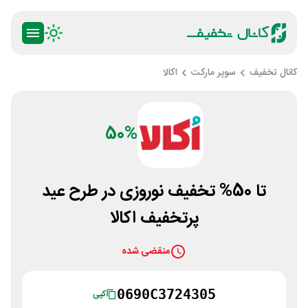
کانال تخفیف
سوپر مارکت
اکالا
50%
تا 50% تخفیف نوروزی در طرح عید
پرتخفیف اکالا
منقضی شده
0690C3724305
کپی