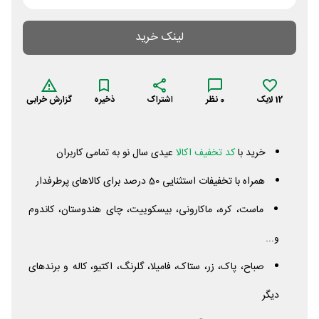
لینک خرید
12
لایک
0
نظر
اشتراک
ذخیره
گزارش خرابی
خرید با
کد تخفیف اکالا
عیدی سال نو به تمامی کاربران
همراه با تخفیفات استثنایی 50 درصد برای کالاهای پرطرفدار
ماست، کره، ماکارونی، بیسکوییت، چای هندوستان، کاندوم
و...
صباح، پاک، زر، ستاک، فامیلا، گلرنگ، اکتیو، کاله و برندهای
دیگر