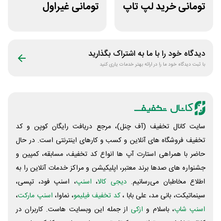
تومانی خرید لپ تاپ
تومانی غیراول
ورتکس گیم
فروشگاه کالازون
دیدگاه خود را با ما به اشتراک بگذارید
با ثبت دیدگاه خود ما را در ارائه بهتر خدمات یاری کنید
سایت کانال تخفیف (آف چنل)، مرجع دریافت رایگان کوپن و کد
تخفیف فروشگاه های آنلاین و کسب و‌ کارهای اینترنتی است. در حال
حاضر با همراهی استارت آپ ها انواع کد تخفیف، مسابقه، کمپین و
جشنواره های صدها برند معتبر، اپلیکیشن و مراکز خدمات آنلاین را به
اطلاع مخاطبان می‌رسانیم.
دیجی کالا
،
اسنپ
، اسنپ فود، تپسی،
سینماتیکت، بانی مد، علی‌ بابا ،
کد تخفیف فیلیمو
، نماوا،
اسنپ مارکت
،
اسنپ شاپ
، باسلام و
ازکی
از جمله این وبسایت ‌هاست. کاربران در