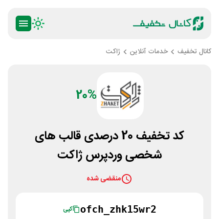
کانال تخفیف
خدمات آنلاین
ژاکت
20%
کد تخفیف 20 درصدی قالب های
شخصی وردپرس ژاکت
منقضی شده
ofch_zhk15wr2
کپی