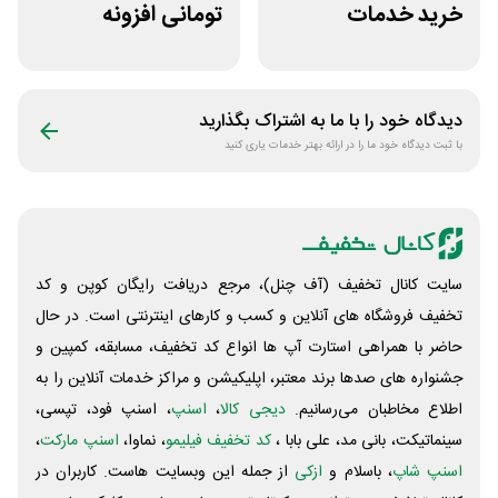
خرید خدمات
تومانی افزونه
هاستینگ نت افراز
وردپرس ادمین 24
دیدگاه خود را با ما به اشتراک بگذارید
با ثبت دیدگاه خود ما را در ارائه بهتر خدمات یاری کنید
سایت کانال تخفیف (آف چنل)، مرجع دریافت رایگان کوپن و کد
تخفیف فروشگاه های آنلاین و کسب و‌ کارهای اینترنتی است. در حال
حاضر با همراهی استارت آپ ها انواع کد تخفیف، مسابقه، کمپین و
جشنواره های صدها برند معتبر، اپلیکیشن و مراکز خدمات آنلاین را به
اطلاع مخاطبان می‌رسانیم.
دیجی کالا
،
اسنپ
، اسنپ فود، تپسی،
سینماتیکت، بانی مد، علی‌ بابا ،
کد تخفیف فیلیمو
، نماوا،
اسنپ مارکت
،
اسنپ شاپ
، باسلام و
ازکی
از جمله این وبسایت ‌هاست. کاربران در