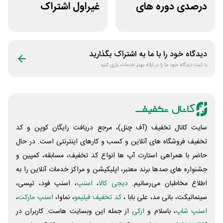
درصدی دوره های
غیراول اشتراک
علوم پزشکی لینوم
برنامه فیلیمو مدرسه
دیدگاه خود را با ما به اشتراک بگذارید
با ثبت دیدگاه خود ما را در ارائه بهتر خدمات یاری کنید
سایت کانال تخفیف (آف چنل)، مرجع دریافت رایگان کوپن و کد
تخفیف فروشگاه های آنلاین و کسب و‌ کارهای اینترنتی است. در حال
حاضر با همراهی استارت آپ ها انواع کد تخفیف، مسابقه، کمپین و
جشنواره های صدها برند معتبر، اپلیکیشن و مراکز خدمات آنلاین را به
اطلاع مخاطبان می‌رسانیم.
دیجی کالا
،
اسنپ
، اسنپ فود، تپسی،
سینماتیکت، بانی مد، علی‌ بابا ،
کد تخفیف فیلیمو
، نماوا،
اسنپ مارکت
،
اسنپ شاپ
، باسلام و
ازکی
از جمله این وبسایت ‌هاست. کاربران در