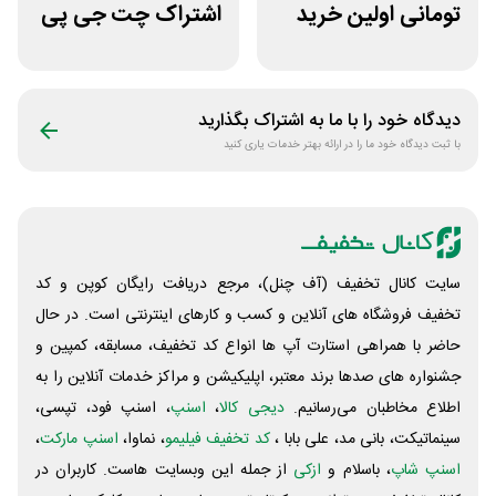
تومانی اولین خرید
اشتراک چت جی پی
پویان آی تی
تی اکانت لایسنس
دیدگاه خود را با ما به اشتراک بگذارید
با ثبت دیدگاه خود ما را در ارائه بهتر خدمات یاری کنید
سایت کانال تخفیف (آف چنل)، مرجع دریافت رایگان کوپن و کد
تخفیف فروشگاه های آنلاین و کسب و‌ کارهای اینترنتی است. در حال
حاضر با همراهی استارت آپ ها انواع کد تخفیف، مسابقه، کمپین و
جشنواره های صدها برند معتبر، اپلیکیشن و مراکز خدمات آنلاین را به
اطلاع مخاطبان می‌رسانیم.
دیجی کالا
،
اسنپ
، اسنپ فود، تپسی،
سینماتیکت، بانی مد، علی‌ بابا ،
کد تخفیف فیلیمو
، نماوا،
اسنپ مارکت
،
اسنپ شاپ
، باسلام و
ازکی
از جمله این وبسایت ‌هاست. کاربران در