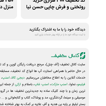
کد تخفیف 300 هزاری خرید
250
روتختی و فرش چاپی حسن نیا
منزل در
دیدگاه خود را با ما به اشتراک بگذارید
با ثبت دیدگاه خود ما را در ارائه بهتر خدمات یاری کنید
سایت کانال تخفیف (آف چنل)، مرجع دریافت رایگان کوپن و کد تخ
در حال حاضر با همراهی استارت آپ ها انواع کد تخفیف، مسابقه، 
خدمات آنلاین را به اطلاع مخاطبان می‌رسانیم.
دیجی کالا
،
اسنپ
، 
فیلیمو
، نماوا،
اسنپ مارکت
،
اسنپ شاپ
، باسلام و
ازکی
از جمله این
ترین زمان و با چند کلیک ساده به جدیدترین تخفیف ها در گروه ت
موسیقی و سینما، گردشگری، مد و پوشاک، کتاب و کتابخوانی و ... 
بستر تبلیغ بر پایه بن هدیه و آفر، علاوه بر کمک به بهتر شناخته 