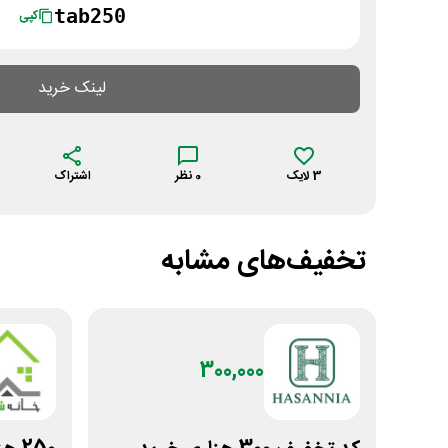
tab250
کپی
لینک خرید
3
لایک
0
نظر
اشتراک
تخفیف‌های مشابه
300,000