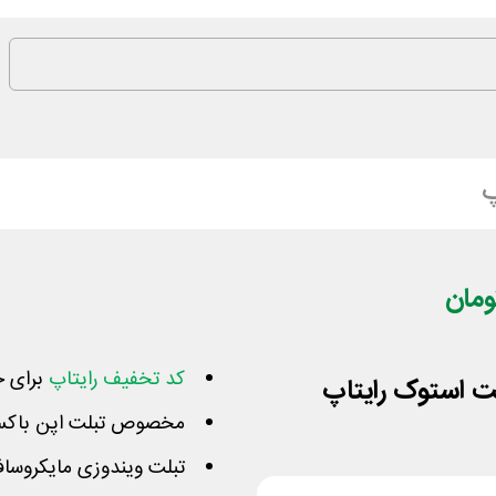
پ
کد تخفیف رایتاپ
برای خ
مخصوص تبلت اپن باکس
تبلت ویندوزی مایکروسافت surface، اچ پی، دل، لنو