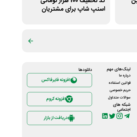
لین
کد تخفیف 100 هزار تومانی
اسنپ شاپ برای مشتریان
قدیمی
لینک‌های مهم
دانلود‌ها
درباره ما
افزونه فایرفاکس
قوانین استفاده
حریم خصوصی
سوالات متداول
افزونه کروم
شبکه های
اجتماعی
دریافت از بازار