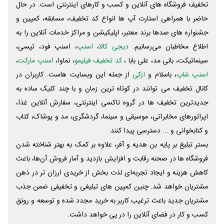
تخفیف فروشگاه های آنلاین و کسب و‌ کارهای اینترنتی است. در حال
حاضر با همراهی استارت آپ ها انواع کد تخفیف، مسابقه، کمپین و
جشنواره های صدها برند معتبر، اپلیکیشن و مراکز خدمات آنلاین را به
اطلاع مخاطبان می‌رسانیم.
دیجی کالا
،
اسنپ
، اسنپ فود، تپسی،
سینماتیکت، بانی مد، علی‌ بابا ،
کد تخفیف فیلیمو
، نماوا،
اسنپ مارکت
،
اسنپ شاپ
، باسلام و
ازکی
از جمله این وبسایت ‌هاست. کاربران در
کانال تخفیف می توانند در کوتاه ترین زمان و با چند کلیک ساده به
جدیدترین تخفیف ها در گروه تاکسی اینترنتی، سفارش آنلاین غذا،
اپراتورهای مخابراتی، موسیقی و سینما، گردشگری، مد و پوشاک، کتاب
و کتابخوانی و ... دسترسی پیدا کنند.
بستر تبلیغ بر پایه بن هدیه و آفر، علاوه بر کمک به بهتر شناخته شدن
فروشگاه ها در صحنه رقابت و افزایش بازدید و آمار فروش آن‌ها، باعث
کاهش هزینه و ایجاد تجربه‌ای لذت بخش از خریدی ارزان تر در ذهن
مشتریان خواهد شد. چنین کمپین های تبلیغی و تخفیفی ضمن جذب
مشتریان جدید باعث ترغیب کاربر به خرید مجدد شده و توسعه و رونق
کسب و کار در فضای آنلاین را در پی خواهد داشت.