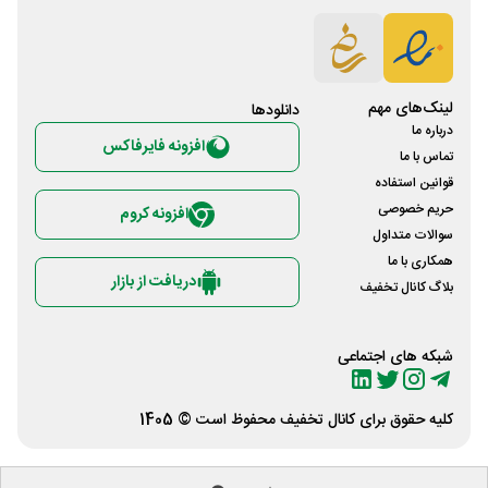
لینک‌های مهم
دانلود‌ها
درباره ما
افزونه فایرفاکس
تماس با ما
قوانین استفاده
حریم خصوصی
افزونه کروم
سوالات متداول
همکاری با ما
دریافت از بازار
بلاگ کانال تخفیف
شبکه های اجتماعی
کلیه حقوق برای
کانال تخفیف
محفوظ است © 1405