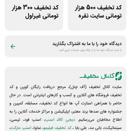
کد تخفیف 500 هزار
کد تخفیف 300 هزار
تومانی سایت نقره
تومانی غیراول
جات زنانه زرینان
فروشگاه ایرانتک 24
دیدگاه خود را با ما به اشتراک بگذارید
با ثبت دیدگاه خود ما را در ارائه بهتر خدمات یاری کنید
سایت کانال تخفیف (آف چنل)، مرجع دریافت رایگان کوپن و کد
تخفیف فروشگاه های آنلاین و کسب و‌ کارهای اینترنتی است. در حال
حاضر با همراهی استارت آپ ها انواع کد تخفیف، مسابقه، کمپین و
جشنواره های صدها برند معتبر، اپلیکیشن و مراکز خدمات آنلاین را به
اطلاع مخاطبان می‌رسانیم.
دیجی کالا
،
اسنپ
، اسنپ فود، تپسی،
سینماتیکت، بانی مد، علی‌ بابا ،
کد تخفیف فیلیمو
، نماوا،
اسنپ مارکت
،