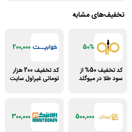
تخفیف‌های مشابه
200,000
50%
کد تخفیف 50% از
کد تخفیف 200 هزار
سود طلا در میوگلد
تومانی غیراول سایت
خوابیست
300,000
500,000