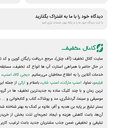
دیدگاه خود را با ما به اشتراک بگذارید
با ثبت دیدگاه خود ما را در ارائه بهتر خدمات یاری کنید
سایت کانال تخفیف (آف چنل)، مرجع دریافت رایگان کوپن و کد تخ
در حال حاضر با همراهی استارت آپ ها انواع کد تخفیف، مسابقه، 
خدمات آنلاین را به اطلاع مخاطبان می‌رسانیم.
دیجی کالا
،
اسنپ
، 
فیلیمو
، نماوا،
اسنپ مارکت
،
اسنپ شاپ
، باسلام و
ازکی
از جمله این
ترین زمان و با چند کلیک ساده به جدیدترین تخفیف ها در گروه ت
موسیقی و سینما، گردشگری، مد و پوشاک، کتاب و کتابخوانی و ... 
بستر تبلیغ بر پایه بن هدیه و آفر، علاوه بر کمک به بهتر شناخته 
آن‌ها، باعث کاهش هزینه و ایجاد تجربه‌ای لذت بخش از خرید
تبلیغی و تخفیفی ضمن جذب مشتریان جدید باعث ترغیب کاربر 