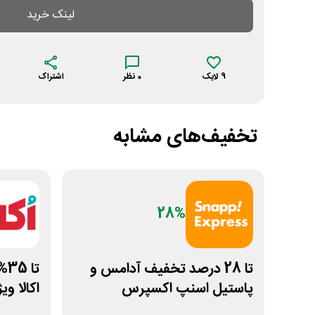
لینک خرید
9
لایک
0
نظر
اشتراک
تخفیف‌های مشابه
28%
تا 28 درصد تخفیف آدامس و
تا
پاستیل اسنپ اکسپرس
اکالا و