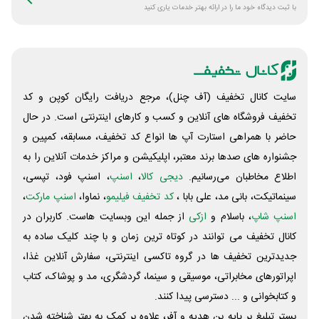
با ثبت دیدگاه خود ما را در ارائه بهتر خدمات یاری کنید
سایت کانال تخفیف (آف چنل)، مرجع دریافت رایگان کوپن و کد
تخفیف فروشگاه های آنلاین و کسب و‌ کارهای اینترنتی است. در حال
حاضر با همراهی استارت آپ ها انواع کد تخفیف، مسابقه، کمپین و
جشنواره های صدها برند معتبر، اپلیکیشن و مراکز خدمات آنلاین را به
اطلاع مخاطبان می‌رسانیم.
دیجی کالا
،
اسنپ
، اسنپ فود، تپسی،
سینماتیکت، بانی مد، علی‌ بابا ،
کد تخفیف فیلیمو
، نماوا،
اسنپ مارکت
،
اسنپ شاپ
، باسلام و
ازکی
از جمله این وبسایت ‌هاست. کاربران در
کانال تخفیف می توانند در کوتاه ترین زمان و با چند کلیک ساده به
جدیدترین تخفیف ها در گروه تاکسی اینترنتی، سفارش آنلاین غذا،
اپراتورهای مخابراتی، موسیقی و سینما، گردشگری، مد و پوشاک، کتاب
و کتابخوانی و ... دسترسی پیدا کنند.
بستر تبلیغ بر پایه بن هدیه و آفر، علاوه بر کمک به بهتر شناخته شدن