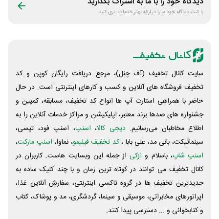
دیدگاه خود را با ما به اشتراک بگذارید
با ثبت دیدگاه خود ما را در ارائه بهتر خدمات یاری کنید
سایت کانال تخفیف (آف چنل)، مرجع دریافت رایگان کوپن و کد
تخفیف فروشگاه های آنلاین و کسب و‌ کارهای اینترنتی است. در حال
حاضر با همراهی استارت آپ ها انواع کد تخفیف، مسابقه، کمپین و
جشنواره های صدها برند معتبر، اپلیکیشن و مراکز خدمات آنلاین را به
اطلاع مخاطبان می‌رسانیم.
دیجی کالا
،
اسنپ
، اسنپ فود، تپسی،
سینماتیکت، بانی مد، علی‌ بابا ،
کد تخفیف فیلیمو
، نماوا،
اسنپ مارکت
،
اسنپ شاپ
، باسلام و
ازکی
از جمله این وبسایت ‌هاست. کاربران در
کانال تخفیف می توانند در کوتاه ترین زمان و با چند کلیک ساده به
جدیدترین تخفیف ها در گروه تاکسی اینترنتی، سفارش آنلاین غذا،
اپراتورهای مخابراتی، موسیقی و سینما، گردشگری، مد و پوشاک، کتاب
و کتابخوانی و ... دسترسی پیدا کنند.