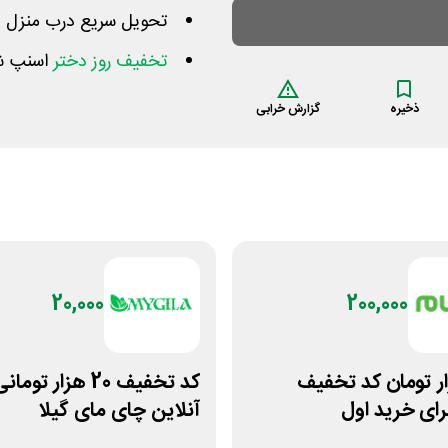
تحویل سریع درب منزل د
تخفیف روز دختر
اسنپ شا
ذخیره
گزارش خرابی
20,000
200,000
هزار تومان کد تخفیف
کد تخفیف 20 هزار ت
رای خرید اول
آنلاین چای مای گیلا