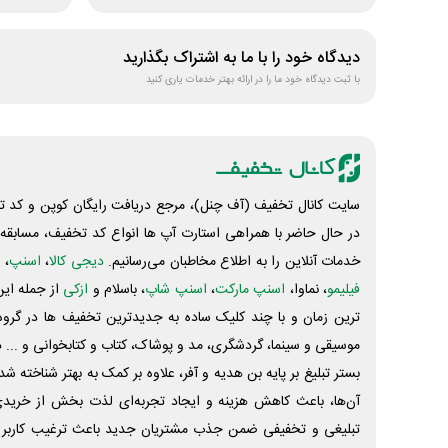
دیدگاه خود را با ما به اشتراک بگذارید
با ثبت دیدگاه خود ما را در ارائه بهتر خدمات یاری کنید
سایت کانال تخفیف (آف چنل)، مرجع دریافت رایگان کوپن و کد تخ
در حال حاضر با همراهی استارت آپ ها انواع کد تخفیف، مسابقه، 
خدمات آنلاین را به اطلاع مخاطبان می‌رسانیم.
دیجی کالا
،
اسنپ
، 
فیلیمو
، نماوا،
اسنپ مارکت
،
اسنپ شاپ
، باسلام و
ازکی
از جمله این
ترین زمان و با چند کلیک ساده به جدیدترین تخفیف ها در گروه ت
موسیقی و سینما، گردشگری، مد و پوشاک، کتاب و کتابخوانی و ... 
بستر تبلیغ بر پایه بن هدیه و آفر، علاوه بر کمک به بهتر شناخته 
آن‌ها، باعث کاهش هزینه و ایجاد تجربه‌ای لذت بخش از خرید
تبلیغی و تخفیفی ضمن جذب مشتریان جدید باعث ترغیب کاربر 