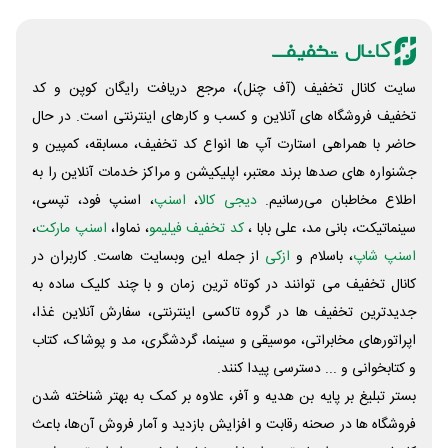
سایت کانال تخفیف (آف چنل)، مرجع دریافت رایگان کوپن و کد
تخفیف فروشگاه های آنلاین و کسب و‌ کارهای اینترنتی است. در حال
حاضر با همراهی استارت آپ ها انواع کد تخفیف، مسابقه، کمپین و
جشنواره های صدها برند معتبر، اپلیکیشن و مراکز خدمات آنلاین را به
اطلاع مخاطبان می‌رسانیم.
دیجی کالا
،
اسنپ
، اسنپ فود، تپسی،
سینماتیکت، بانی مد، علی‌ بابا ،
کد تخفیف فیلیمو
، نماوا،
اسنپ مارکت
،
اسنپ شاپ
، باسلام و
ازکی
از جمله این وبسایت ‌هاست. کاربران در
کانال تخفیف می توانند در کوتاه ترین زمان و با چند کلیک ساده به
جدیدترین تخفیف ها در گروه تاکسی اینترنتی، سفارش آنلاین غذا،
اپراتورهای مخابراتی، موسیقی و سینما، گردشگری، مد و پوشاک، کتاب
و کتابخوانی و ... دسترسی پیدا کنند.
بستر تبلیغ بر پایه بن هدیه و آفر، علاوه بر کمک به بهتر شناخته شدن
فروشگاه ها در صحنه رقابت و افزایش بازدید و آمار فروش آن‌ها، باعث