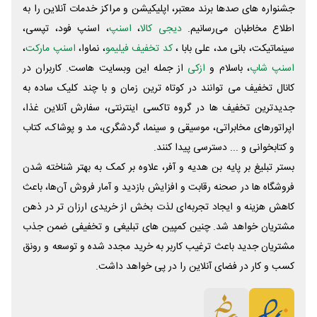
جشنواره های صدها برند معتبر، اپلیکیشن و مراکز خدمات آنلاین را به
اطلاع مخاطبان می‌رسانیم.
دیجی کالا
،
اسنپ
، اسنپ فود، تپسی،
سینماتیکت، بانی مد، علی‌ بابا ،
کد تخفیف فیلیمو
، نماوا،
اسنپ مارکت
،
اسنپ شاپ
، باسلام و
ازکی
از جمله این وبسایت ‌هاست. کاربران در
کانال تخفیف می توانند در کوتاه ترین زمان و با چند کلیک ساده به
جدیدترین تخفیف ها در گروه تاکسی اینترنتی، سفارش آنلاین غذا،
اپراتورهای مخابراتی، موسیقی و سینما، گردشگری، مد و پوشاک، کتاب
و کتابخوانی و ... دسترسی پیدا کنند.
بستر تبلیغ بر پایه بن هدیه و آفر، علاوه بر کمک به بهتر شناخته شدن
فروشگاه ها در صحنه رقابت و افزایش بازدید و آمار فروش آن‌ها، باعث
کاهش هزینه و ایجاد تجربه‌ای لذت بخش از خریدی ارزان تر در ذهن
مشتریان خواهد شد. چنین کمپین های تبلیغی و تخفیفی ضمن جذب
مشتریان جدید باعث ترغیب کاربر به خرید مجدد شده و توسعه و رونق
کسب و کار در فضای آنلاین را در پی خواهد داشت.