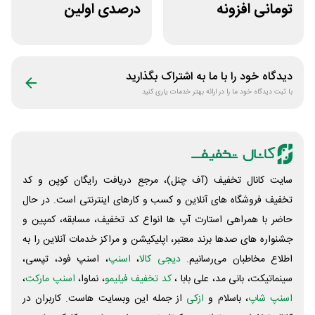
تومانی افزونه
درصدی اولین
وردپرس ادمین 24
مشاوره سایت یک
وکیل
دیدگاه خود را با ما به اشتراک بگذارید
با ثبت دیدگاه خود ما را در ارائه بهتر خدمات یاری کنید
سایت کانال تخفیف (آف چنل)، مرجع دریافت رایگان کوپن و کد
تخفیف فروشگاه های آنلاین و کسب و‌ کارهای اینترنتی است. در حال
حاضر با همراهی استارت آپ ها انواع کد تخفیف، مسابقه، کمپین و
جشنواره های صدها برند معتبر، اپلیکیشن و مراکز خدمات آنلاین را به
اطلاع مخاطبان می‌رسانیم.
دیجی کالا
،
اسنپ
، اسنپ فود، تپسی،
سینماتیکت، بانی مد، علی‌ بابا ،
کد تخفیف فیلیمو
، نماوا،
اسنپ مارکت
،
اسنپ شاپ
، باسلام و
ازکی
از جمله این وبسایت ‌هاست. کاربران در