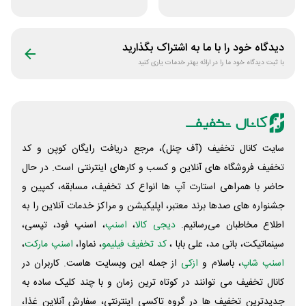
فروشگاه عطر حس
سایت عسل بانو
دیدگاه خود را با ما به اشتراک بگذارید
با ثبت دیدگاه خود ما را در ارائه بهتر خدمات یاری کنید
سایت کانال تخفیف (آف چنل)، مرجع دریافت رایگان کوپن و کد
تخفیف فروشگاه های آنلاین و کسب و‌ کارهای اینترنتی است. در حال
حاضر با همراهی استارت آپ ها انواع کد تخفیف، مسابقه، کمپین و
جشنواره های صدها برند معتبر، اپلیکیشن و مراکز خدمات آنلاین را به
اطلاع مخاطبان می‌رسانیم.
دیجی کالا
،
اسنپ
، اسنپ فود، تپسی،
سینماتیکت، بانی مد، علی‌ بابا ،
کد تخفیف فیلیمو
، نماوا،
اسنپ مارکت
،
اسنپ شاپ
، باسلام و
ازکی
از جمله این وبسایت ‌هاست. کاربران در
کانال تخفیف می توانند در کوتاه ترین زمان و با چند کلیک ساده به
جدیدترین تخفیف ها در گروه تاکسی اینترنتی، سفارش آنلاین غذا،