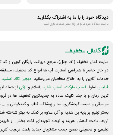
دیدگاه خود را با ما به اشتراک بگذارید
با ثبت دیدگاه خود ما را در ارائه بهتر خدمات یاری کنید
سایت کانال تخفیف (آف چنل)، مرجع دریافت رایگان کوپن و کد تخ
در حال حاضر با همراهی استارت آپ ها انواع کد تخفیف، مسابقه، 
خدمات آنلاین را به اطلاع مخاطبان می‌رسانیم.
دیجی کالا
،
اسنپ
، 
فیلیمو
، نماوا،
اسنپ مارکت
،
اسنپ شاپ
، باسلام و
ازکی
از جمله این
ترین زمان و با چند کلیک ساده به جدیدترین تخفیف ها در گروه ت
موسیقی و سینما، گردشگری، مد و پوشاک، کتاب و کتابخوانی و ... 
بستر تبلیغ بر پایه بن هدیه و آفر، علاوه بر کمک به بهتر شناخته 
آن‌ها، باعث کاهش هزینه و ایجاد تجربه‌ای لذت بخش از خرید
تبلیغی و تخفیفی ضمن جذب مشتریان جدید باعث ترغیب کاربر 