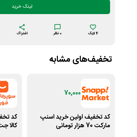
لینک خرید
4
لایک
0
نظر
اشتراک
تخفیف‌های مشابه
70,000
کد تخفیف اولین خرید اسنپ
کد تخف
مارکت 70 هزار تومانی
کالا جت 500 هزار تو