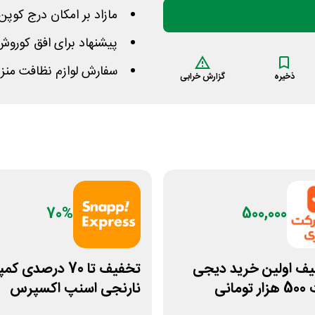
مازاد بر امکان درج کوپن از نرخ اقلا
پیشنهاد برای افق کوروش
سفارش لوازم نظافت منزل 
ذخیره
گزارش خرابی
70%
500,000
یف اولین خرید دیجی
تخفیف تا 70 درصدی ک
مانی
نارنجی اسنپ اکسپرس