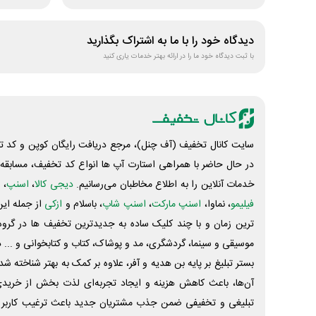
دیدگاه خود را با ما به اشتراک بگذارید
با ثبت دیدگاه خود ما را در ارائه بهتر خدمات یاری کنید
سایت کانال تخفیف (آف چنل)، مرجع دریافت رایگان کوپن و کد تخ
در حال حاضر با همراهی استارت آپ ها انواع کد تخفیف، مسابقه، 
خدمات آنلاین را به اطلاع مخاطبان می‌رسانیم.
دیجی کالا
،
اسنپ
، 
فیلیمو
، نماوا،
اسنپ مارکت
،
اسنپ شاپ
، باسلام و
ازکی
از جمله این
ترین زمان و با چند کلیک ساده به جدیدترین تخفیف ها در گروه ت
موسیقی و سینما، گردشگری، مد و پوشاک، کتاب و کتابخوانی و ... 
بستر تبلیغ بر پایه بن هدیه و آفر، علاوه بر کمک به بهتر شناخته 
آن‌ها، باعث کاهش هزینه و ایجاد تجربه‌ای لذت بخش از خرید
تبلیغی و تخفیفی ضمن جذب مشتریان جدید باعث ترغیب کاربر 