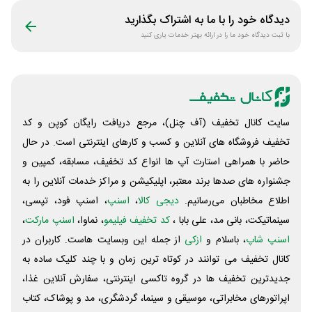
دیدگاه خود را با ما به اشتراک بگذارید
با ثبت دیدگاه خود ما را در ارائه بهتر خدمات یاری کنید
سایت کانال تخفیف (آف چنل)، مرجع دریافت رایگان کوپن و کد
تخفیف فروشگاه های آنلاین و کسب و‌ کارهای اینترنتی است. در حال
حاضر با همراهی استارت آپ ها انواع کد تخفیف، مسابقه، کمپین و
جشنواره های صدها برند معتبر، اپلیکیشن و مراکز خدمات آنلاین را به
اطلاع مخاطبان می‌رسانیم.
دیجی کالا
،
اسنپ
، اسنپ فود، تپسی،
سینماتیکت، بانی مد، علی‌ بابا ،
کد تخفیف فیلیمو
، نماوا،
اسنپ مارکت
،
اسنپ شاپ
، باسلام و
ازکی
از جمله این وبسایت ‌هاست. کاربران در
کانال تخفیف می توانند در کوتاه ترین زمان و با چند کلیک ساده به
جدیدترین تخفیف ها در گروه تاکسی اینترنتی، سفارش آنلاین غذا،
اپراتورهای مخابراتی، موسیقی و سینما، گردشگری، مد و پوشاک، کتاب