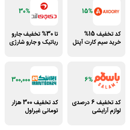
30%
15%
کد تخفیف 15%
تا 30% تخفیف جارو
خرید سیم کارت آپتل
رباتیک و جارو شارژی
از سایت اکسوری
دی جی لند
300,000
6%
کد تخفیف 6 درصدی
کد تخفیف 300 هزار
لوازم آرایشی
تومانی غیراول
بهداشتی باسلام
فروشگاه ایرانتک 24