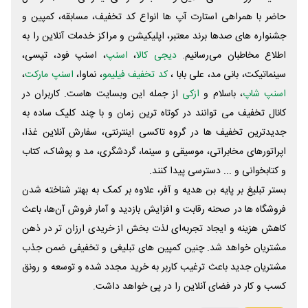
حاضر با همراهی استارت آپ ها انواع کد تخفیف، مسابقه، کمپین و
جشنواره های صدها برند معتبر، اپلیکیشن و مراکز خدمات آنلاین را به
اطلاع مخاطبان می‌رسانیم.
دیجی کالا
،
اسنپ
، اسنپ فود، تپسی،
سینماتیکت، بانی مد، علی‌ بابا ،
کد تخفیف فیلیمو
، نماوا،
اسنپ مارکت
،
اسنپ شاپ
، باسلام و
ازکی
از جمله این وبسایت ‌هاست. کاربران در
کانال تخفیف می توانند در کوتاه ترین زمان و با چند کلیک ساده به
جدیدترین تخفیف ها در گروه تاکسی اینترنتی، سفارش آنلاین غذا،
اپراتورهای مخابراتی، موسیقی و سینما، گردشگری، مد و پوشاک، کتاب
و کتابخوانی و ... دسترسی پیدا کنند.
بستر تبلیغ بر پایه بن هدیه و آفر، علاوه بر کمک به بهتر شناخته شدن
فروشگاه ها در صحنه رقابت و افزایش بازدید و آمار فروش آن‌ها، باعث
کاهش هزینه و ایجاد تجربه‌ای لذت بخش از خریدی ارزان تر در ذهن
مشتریان خواهد شد. چنین کمپین های تبلیغی و تخفیفی ضمن جذب
مشتریان جدید باعث ترغیب کاربر به خرید مجدد شده و توسعه و رونق
کسب و کار در فضای آنلاین را در پی خواهد داشت.