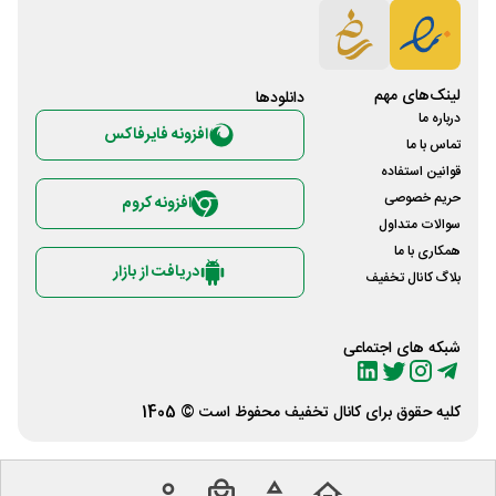
لینک‌های مهم
دانلود‌ها
درباره ما
افزونه فایرفاکس
تماس با ما
قوانین استفاده
حریم خصوصی
افزونه کروم
سوالات متداول
همکاری با ما
دریافت از بازار
بلاگ کانال تخفیف
شبکه های اجتماعی
کلیه حقوق برای
کانال تخفیف
محفوظ است © 1405