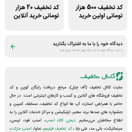
کد تخفیف 500 هزار
کد تخفیف 20 هزار
تومانی اولین خرید
تومانی خرید آنلاین
دی جی لند
چای مای گیلا
دیدگاه خود را با ما به اشتراک بگذارید
با ثبت دیدگاه خود ما را در ارائه بهتر خدمات یاری کنید
سایت کانال تخفیف (آف چنل)، مرجع دریافت رایگان کوپن و کد
تخفیف فروشگاه های آنلاین و کسب و‌ کارهای اینترنتی است. در حال
حاضر با همراهی استارت آپ ها انواع کد تخفیف، مسابقه، کمپین و
جشنواره های صدها برند معتبر، اپلیکیشن و مراکز خدمات آنلاین را به
اطلاع مخاطبان می‌رسانیم.
دیجی کالا
،
اسنپ
، اسنپ فود، تپسی،
سینماتیکت، بانی مد، علی‌ بابا ،
کد تخفیف فیلیمو
، نماوا،
اسنپ مارکت
،