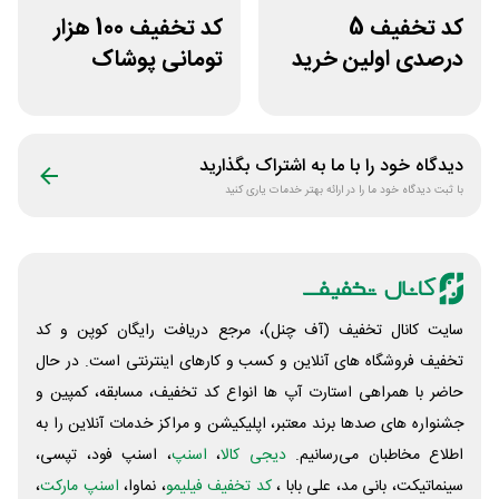
کد تخفیف 5
کد تخفیف 100 هزار
درصدی اولین خرید
تومانی پوشاک
فروشگاه پوشاک
ورزشی ریبون
شهرمون
دیدگاه خود را با ما به اشتراک بگذارید
با ثبت دیدگاه خود ما را در ارائه بهتر خدمات یاری کنید
سایت کانال تخفیف (آف چنل)، مرجع دریافت رایگان کوپن و کد
تخفیف فروشگاه های آنلاین و کسب و‌ کارهای اینترنتی است. در حال
حاضر با همراهی استارت آپ ها انواع کد تخفیف، مسابقه، کمپین و
جشنواره های صدها برند معتبر، اپلیکیشن و مراکز خدمات آنلاین را به
اطلاع مخاطبان می‌رسانیم.
دیجی کالا
،
اسنپ
، اسنپ فود، تپسی،
سینماتیکت، بانی مد، علی‌ بابا ،
کد تخفیف فیلیمو
، نماوا،
اسنپ مارکت
،