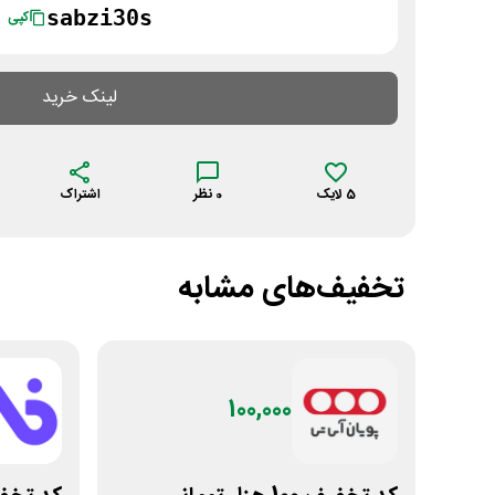
sabzi30s
کپی
لینک خرید
5
لایک
0
نظر
اشتراک
تخفیف‌های مشابه
100,000