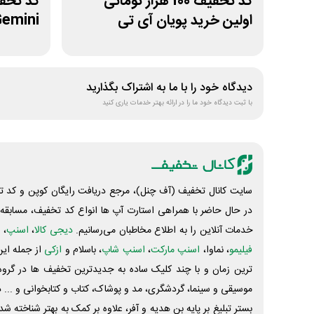
کد تخفیف 100 هزار تومانی
اولین خرید پویان آی تی
Gemini از فراس
دیدگاه خود را با ما به اشتراک بگذارید
با ثبت دیدگاه خود ما را در ارائه بهتر خدمات یاری کنید
سایت کانال تخفیف (آف چنل)، مرجع دریافت رایگان کوپن و کد تخ
در حال حاضر با همراهی استارت آپ ها انواع کد تخفیف، مسابقه، 
خدمات آنلاین را به اطلاع مخاطبان می‌رسانیم.
دیجی کالا
،
اسنپ
، 
فیلیمو
، نماوا،
اسنپ مارکت
،
اسنپ شاپ
، باسلام و
ازکی
از جمله این
ترین زمان و با چند کلیک ساده به جدیدترین تخفیف ها در گروه ت
موسیقی و سینما، گردشگری، مد و پوشاک، کتاب و کتابخوانی و ... 
بستر تبلیغ بر پایه بن هدیه و آفر، علاوه بر کمک به بهتر شناخته 