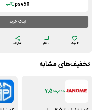
psv50
کپی
لینک خرید
4
لایک
0
نظر
اشتراک
تخفیف‌های مشابه
7,500,000