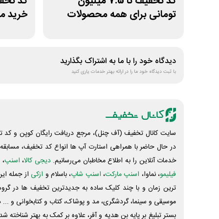
کد تخفیف تا 7.5 میلیون
تومانی برای همه محصولات
خرید ما
ژانومه
دیدگاه خود را با ما به اشتراک بگذارید
با ثبت دیدگاه خود ما را در ارائه بهتر خدمات یاری کنید
سایت کانال تخفیف (آف چنل)، مرجع دریافت رایگان کوپن و کد تخ
در حال حاضر با همراهی استارت آپ ها انواع کد تخفیف، مسابقه، 
خدمات آنلاین را به اطلاع مخاطبان می‌رسانیم.
دیجی کالا
،
اسنپ
، 
فیلیمو
، نماوا،
اسنپ مارکت
،
اسنپ شاپ
، باسلام و
ازکی
از جمله این
ترین زمان و با چند کلیک ساده به جدیدترین تخفیف ها در گروه ت
موسیقی و سینما، گردشگری، مد و پوشاک، کتاب و کتابخوانی و ... 
بستر تبلیغ بر پایه بن هدیه و آفر، علاوه بر کمک به بهتر شناخته 