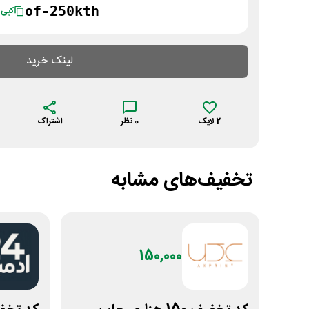
of-250kth
کپی
لینک خرید
2
لایک
0
نظر
اشتراک
تخفیف‌های مشابه
150,000