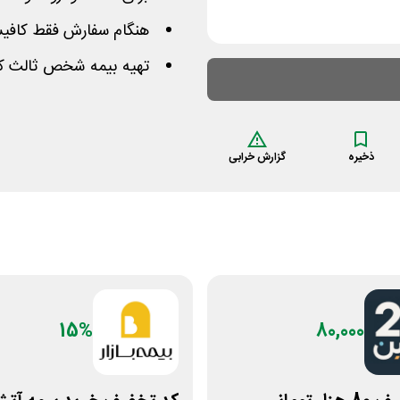
هنگام سفارش فقط کافیست
تهیه بیمه شخص ثالث کوث
ذخیره
گزارش خرابی
15%
80,000