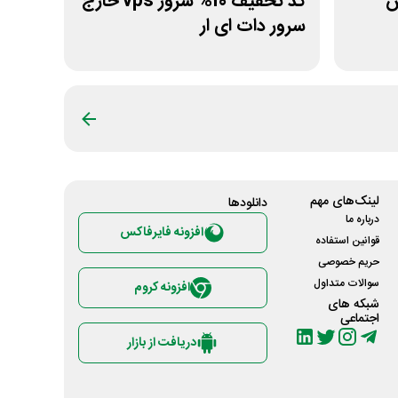
ش
کد تخفیف 10% سرور vps خارج
سرور دات ای ار
لینک‌های مهم
دانلود‌ها
درباره ما
افزونه فایرفاکس
قوانین استفاده
حریم خصوصی
سوالات متداول
افزونه کروم
شبکه های
اجتماعی
دریافت از بازار