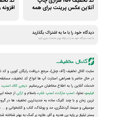
کد تخفیف 150 هزاری چاپ
آنلاین عکس پرینت برای همه
افزونه 
کاربران
دیدگاه خود را با ما به اشتراک بگذارید
با ثبت دیدگاه خود ما را در ارائه بهتر خدمات یاری کنید
سایت کانال تخفیف (آف چنل)، مرجع دریافت رایگان کوپن و کد تخ
در حال حاضر با همراهی استارت آپ ها انواع کد تخفیف، مسابقه، 
خدمات آنلاین را به اطلاع مخاطبان می‌رسانیم.
دیجی کالا
،
اسنپ
، 
فیلیمو
، نماوا،
اسنپ مارکت
،
اسنپ شاپ
، باسلام و
ازکی
از جمله این
ترین زمان و با چند کلیک ساده به جدیدترین تخفیف ها در گروه ت
موسیقی و سینما، گردشگری، مد و پوشاک، کتاب و کتابخوانی و ... 
بستر تبلیغ بر پایه بن هدیه و آفر، علاوه بر کمک به بهتر شناخته 