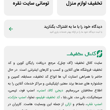
تخفیف لوازم منزل
تومانی سایت نقره
در فروشگاه خانه شما
جات زنانه زرینان
دیدگاه خود را با ما به اشتراک بگذارید
با ثبت دیدگاه خود ما را در ارائه بهتر خدمات یاری کنید
سایت کانال تخفیف (آف چنل)، مرجع دریافت رایگان کوپن و کد
تخفیف فروشگاه های آنلاین و کسب و‌ کارهای اینترنتی است. در حال
حاضر با همراهی استارت آپ ها انواع کد تخفیف، مسابقه، کمپین و
جشنواره های صدها برند معتبر، اپلیکیشن و مراکز خدمات آنلاین را به
اطلاع مخاطبان می‌رسانیم.
دیجی کالا
،
اسنپ
، اسنپ فود، تپسی،
سینماتیکت، بانی مد، علی‌ بابا ،
کد تخفیف فیلیمو
، نماوا،
اسنپ مارکت
،
اسنپ شاپ
، باسلام و
ازکی
از جمله این وبسایت ‌هاست. کاربران در