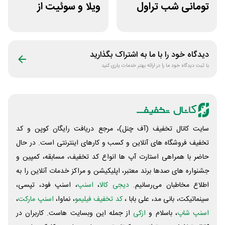
تومانی شب تراول
ویلا و سوئیت از
برای همه کاربران
سپنجا
دیدگاه خود را با ما به اشتراک بگذارید
با ثبت دیدگاه خود ما را در ارائه بهتر خدمات یاری کنید
سایت کانال تخفیف (آف چنل)، مرجع دریافت رایگان کوپن و کد
تخفیف فروشگاه های آنلاین و کسب و‌ کارهای اینترنتی است. در حال
حاضر با همراهی استارت آپ ها انواع کد تخفیف، مسابقه، کمپین و
جشنواره های صدها برند معتبر، اپلیکیشن و مراکز خدمات آنلاین را به
اطلاع مخاطبان می‌رسانیم.
دیجی کالا
،
اسنپ
، اسنپ فود، تپسی،
سینماتیکت، بانی مد، علی‌ بابا ،
کد تخفیف فیلیمو
، نماوا،
اسنپ مارکت
،
اسنپ شاپ
، باسلام و
ازکی
از جمله این وبسایت ‌هاست. کاربران در