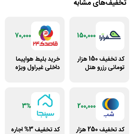
تخفیف‌های مشابه
70,000
150,000
کد تخفیف 150 هزار
خرید بلیط هواپیما
تومانی رزرو هتل
داخلی غیراول ویژه
داخلی سفرآرا
اپلیکیشن
قاصدک24
3%
200,000
کد تخفیف 250 هزار
کد تخفیف 3% اجاره