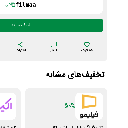
filmaa
کپی
لینک خرید
15
لایک
1
نظر
اشتراک
تخفیف‌های مشابه
50%