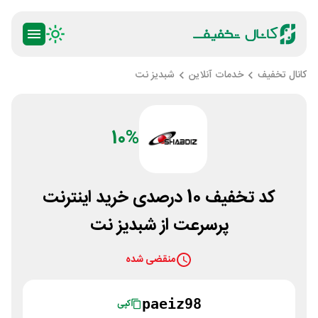
کانال تخفیف
خدمات آنلاین
شبدیز نت
10%
کد تخفیف 10 درصدی خرید اینترنت
پرسرعت از شبدیز نت
منقضی شده
paeiz98
کپی