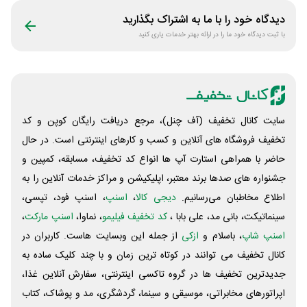
دیدگاه خود را با ما به اشتراک بگذارید
با ثبت دیدگاه خود ما را در ارائه بهتر خدمات یاری کنید
سایت کانال تخفیف (آف چنل)، مرجع دریافت رایگان کوپن و کد
تخفیف فروشگاه های آنلاین و کسب و‌ کارهای اینترنتی است. در حال
حاضر با همراهی استارت آپ ها انواع کد تخفیف، مسابقه، کمپین و
جشنواره های صدها برند معتبر، اپلیکیشن و مراکز خدمات آنلاین را به
اطلاع مخاطبان می‌رسانیم.
دیجی کالا
،
اسنپ
، اسنپ فود، تپسی،
سینماتیکت، بانی مد، علی‌ بابا ،
کد تخفیف فیلیمو
، نماوا،
اسنپ مارکت
،
اسنپ شاپ
، باسلام و
ازکی
از جمله این وبسایت ‌هاست. کاربران در
کانال تخفیف می توانند در کوتاه ترین زمان و با چند کلیک ساده به
جدیدترین تخفیف ها در گروه تاکسی اینترنتی، سفارش آنلاین غذا،
اپراتورهای مخابراتی، موسیقی و سینما، گردشگری، مد و پوشاک، کتاب