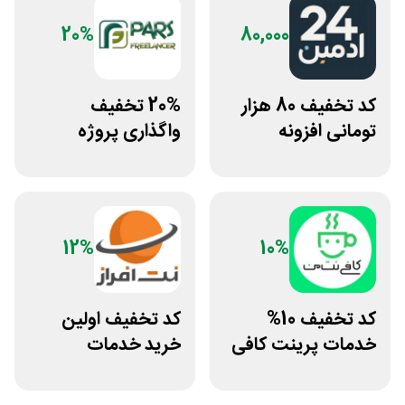
20%
80,000
کد تخفیف 80 هزار
20% تخفیف
تومانی افزونه
واگذاری پروژه
وردپرس ادمین 24
دورکاری پارس
فریلنسر
12%
10%
کد تخفیف 10%
کد تخفیف اولین
خدمات پرینت کافی
خرید خدمات
نت من
هاستینگ نت افراز