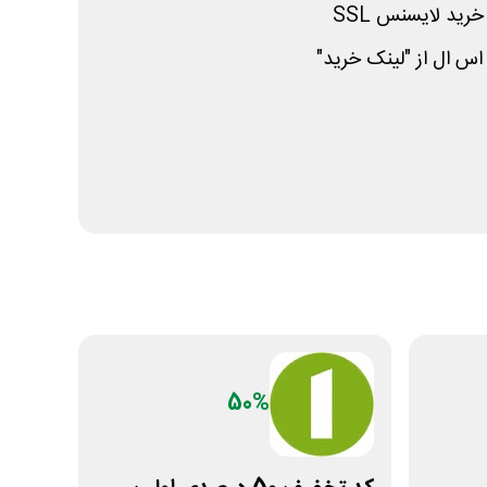
رید لایسنس
SSL
س ال از "لینک خرید"
50%