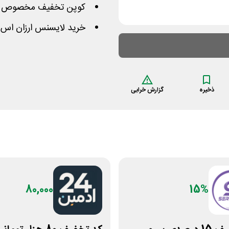
کوپن تخفیف مخصوص خ
خرید لایسنس ارزان اس ا
ذخیره
گزارش خرابی
80,000
15%