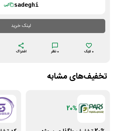
sadeghi
کپی
لینک خرید
0
لایک
0
نظر
اشتراک
تخفیف‌های مشابه
20%