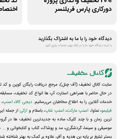
20% تخفیف واگذاری پروژه
دورکاری پارس فریلنسر
اختصاصی
دیدگاه خود را با ما به اشتراک بگذارید
با ثبت دیدگاه خود ما را در ارائه بهتر خدمات یاری کنید
سایت کانال تخفیف (آف چنل)، مرجع دریافت رایگان کوپن و کد تخ
در حال حاضر با همراهی استارت آپ ها انواع کد تخفیف، مسابقه، 
خدمات آنلاین را به اطلاع مخاطبان می‌رسانیم.
دیجی کالا
،
اسنپ
، 
فیلیمو
، نماوا،
اسنپ مارکت
،
اسنپ شاپ
، باسلام و
ازکی
از جمله این
ترین زمان و با چند کلیک ساده به جدیدترین تخفیف ها در گروه ت
موسیقی و سینما، گردشگری، مد و پوشاک، کتاب و کتابخوانی و ... 
بستر تبلیغ بر پایه بن هدیه و آفر، علاوه بر کمک به بهتر شناخته 