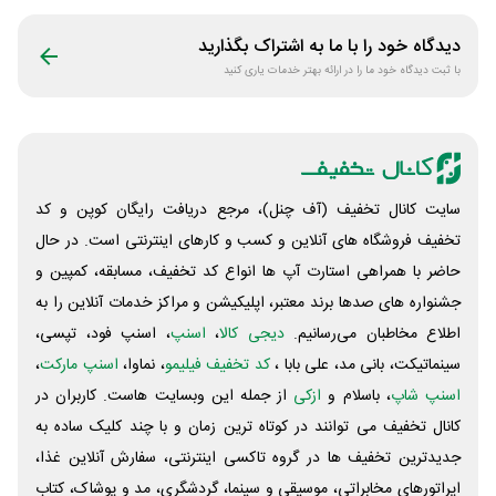
سیموف
دیدگاه خود را با ما به اشتراک بگذارید
با ثبت دیدگاه خود ما را در ارائه بهتر خدمات یاری کنید
سایت کانال تخفیف (آف چنل)، مرجع دریافت رایگان کوپن و کد
تخفیف فروشگاه های آنلاین و کسب و‌ کارهای اینترنتی است. در حال
حاضر با همراهی استارت آپ ها انواع کد تخفیف، مسابقه، کمپین و
جشنواره های صدها برند معتبر، اپلیکیشن و مراکز خدمات آنلاین را به
اطلاع مخاطبان می‌رسانیم.
دیجی کالا
،
اسنپ
، اسنپ فود، تپسی،
سینماتیکت، بانی مد، علی‌ بابا ،
کد تخفیف فیلیمو
، نماوا،
اسنپ مارکت
،
اسنپ شاپ
، باسلام و
ازکی
از جمله این وبسایت ‌هاست. کاربران در
کانال تخفیف می توانند در کوتاه ترین زمان و با چند کلیک ساده به
جدیدترین تخفیف ها در گروه تاکسی اینترنتی، سفارش آنلاین غذا،
اپراتورهای مخابراتی، موسیقی و سینما، گردشگری، مد و پوشاک، کتاب