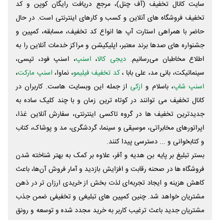
سایت کانال تخفیف (آف چنل)، مرجع دریافت رایگان کوپن و کد
تخفیف فروشگاه های آنلاین و کسب و‌ کارهای اینترنتی است. در حال
حاضر با همراهی استارت آپ ها انواع کد تخفیف، مسابقه، کمپین و
جشنواره های صدها برند معتبر، اپلیکیشن و مراکز خدمات آنلاین را به
اطلاع مخاطبان می‌رسانیم.
دیجی کالا
،
اسنپ
، اسنپ فود، تپسی،
سینماتیکت، بانی مد، علی‌ بابا ،
کد تخفیف فیلیمو
، نماوا،
اسنپ مارکت
،
اسنپ شاپ
، باسلام و
ازکی
از جمله این وبسایت ‌هاست. کاربران در
کانال تخفیف می توانند در کوتاه ترین زمان و با چند کلیک ساده به
جدیدترین تخفیف ها در گروه تاکسی اینترنتی، سفارش آنلاین غذا،
اپراتورهای مخابراتی، موسیقی و سینما، گردشگری، مد و پوشاک، کتاب
و کتابخوانی و ... دسترسی پیدا کنند.
بستر تبلیغ بر پایه بن هدیه و آفر، علاوه بر کمک به بهتر شناخته شدن
فروشگاه ها در صحنه رقابت و افزایش بازدید و آمار فروش آن‌ها، باعث
کاهش هزینه و ایجاد تجربه‌ای لذت بخش از خریدی ارزان تر در ذهن
مشتریان خواهد شد. چنین کمپین های تبلیغی و تخفیفی ضمن جذب
مشتریان جدید باعث ترغیب کاربر به خرید مجدد شده و توسعه و رونق