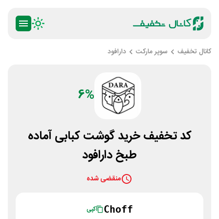
کانال تخفیف
سوپر مارکت
دارافود
6%
کد تخفیف خرید گوشت کبابی آماده
طبخ دارافود
منقضی شده
Choff
کپی