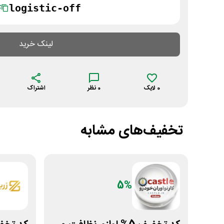
logistic-off
ک
لینک خرید
0
لایک
0
نظر
اشتراک
تخفیف‌های مشابه
5%