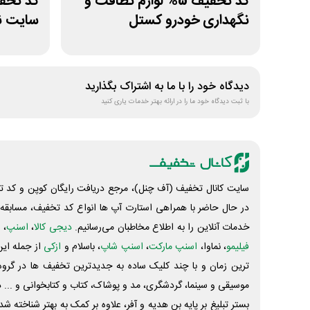
کد تخفیف 5% لوازم نظافت و
نگهداری خودرو کستل
سایت نق
دیدگاه خود را با ما به اشتراک بگذارید
با ثبت دیدگاه خود ما را در ارائه بهتر خدمات یاری کنید
سایت کانال تخفیف (آف چنل)، مرجع دریافت رایگان کوپن و کد تخ
در حال حاضر با همراهی استارت آپ ها انواع کد تخفیف، مسابقه، 
خدمات آنلاین را به اطلاع مخاطبان می‌رسانیم.
دیجی کالا
،
اسنپ
، 
فیلیمو
، نماوا،
اسنپ مارکت
،
اسنپ شاپ
، باسلام و
ازکی
از جمله این
ترین زمان و با چند کلیک ساده به جدیدترین تخفیف ها در گروه ت
موسیقی و سینما، گردشگری، مد و پوشاک، کتاب و کتابخوانی و ... 
بستر تبلیغ بر پایه بن هدیه و آفر، علاوه بر کمک به بهتر شناخته 