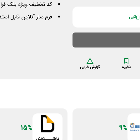
کد تخفیف ویژه بلک فراید
فرم ساز آنلاین قابل است
کپی
ذخیره
گزارش خرابی
15%
9%