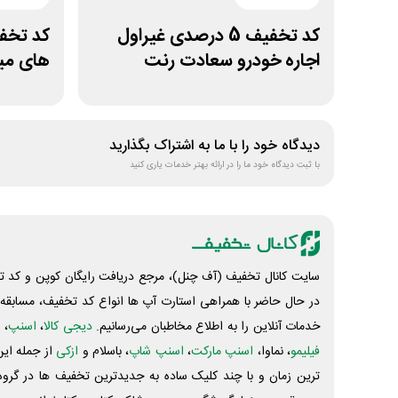
کد تخفیف 5 درصدی غیراول
اجاره خودرو سعادت رنت
های می
دیدگاه خود را با ما به اشتراک بگذارید
با ثبت دیدگاه خود ما را در ارائه بهتر خدمات یاری کنید
سایت کانال تخفیف (آف چنل)، مرجع دریافت رایگان کوپن و کد تخ
در حال حاضر با همراهی استارت آپ ها انواع کد تخفیف، مسابقه، 
خدمات آنلاین را به اطلاع مخاطبان می‌رسانیم.
دیجی کالا
،
اسنپ
، 
فیلیمو
، نماوا،
اسنپ مارکت
،
اسنپ شاپ
، باسلام و
ازکی
از جمله این
ترین زمان و با چند کلیک ساده به جدیدترین تخفیف ها در گروه ت