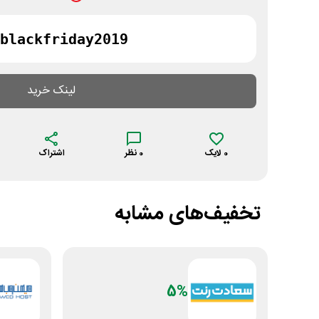
blackfriday2019
لینک خرید
0
لایک
0
نظر
اشتراک
تخفیف‌های مشابه
5%