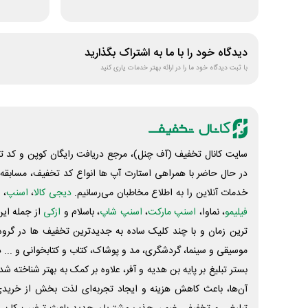
دیدگاه خود را با ما به اشتراک بگذارید
با ثبت دیدگاه خود ما را در ارائه بهتر خدمات یاری کنید
سایت کانال تخفیف (آف چنل)، مرجع دریافت رایگان کوپن و کد تخ
در حال حاضر با همراهی استارت آپ ها انواع کد تخفیف، مسابقه، 
خدمات آنلاین را به اطلاع مخاطبان می‌رسانیم.
دیجی کالا
،
اسنپ
، 
فیلیمو
، نماوا،
اسنپ مارکت
،
اسنپ شاپ
، باسلام و
ازکی
از جمله این
ترین زمان و با چند کلیک ساده به جدیدترین تخفیف ها در گروه ت
موسیقی و سینما، گردشگری، مد و پوشاک، کتاب و کتابخوانی و ... 
بستر تبلیغ بر پایه بن هدیه و آفر، علاوه بر کمک به بهتر شناخته 
آن‌ها، باعث کاهش هزینه و ایجاد تجربه‌ای لذت بخش از خرید