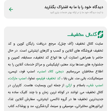
دیدگاه خود را با ما به اشتراک بگذارید
با ثبت دیدگاه خود ما را در ارائه بهتر خدمات یاری کنید
سایت کانال تخفیف (آف چنل)، مرجع دریافت رایگان کوپن و کد
تخفیف فروشگاه های آنلاین و کسب و‌ کارهای اینترنتی است. در حال
حاضر با همراهی استارت آپ ها انواع کد تخفیف، مسابقه، کمپین و
جشنواره های صدها برند معتبر، اپلیکیشن و مراکز خدمات آنلاین را به
اطلاع مخاطبان می‌رسانیم.
دیجی کالا
،
اسنپ
، اسنپ فود، تپسی،
سینماتیکت، بانی مد، علی‌ بابا ،
کد تخفیف فیلیمو
، نماوا،
اسنپ مارکت
،
اسنپ شاپ
، باسلام و
ازکی
از جمله این وبسایت ‌هاست. کاربران در
کانال تخفیف می توانند در کوتاه ترین زمان و با چند کلیک ساده به
جدیدترین تخفیف ها در گروه تاکسی اینترنتی، سفارش آنلاین غذا،
اپراتورهای مخابراتی، موسیقی و سینما، گردشگری، مد و پوشاک، کتاب