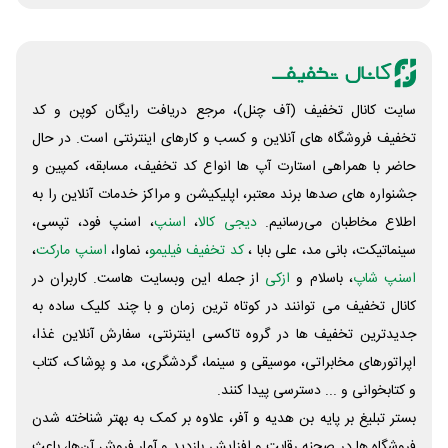
سایت کانال تخفیف (آف چنل)، مرجع دریافت رایگان کوپن و کد
تخفیف فروشگاه های آنلاین و کسب و‌ کارهای اینترنتی است. در حال
حاضر با همراهی استارت آپ ها انواع کد تخفیف، مسابقه، کمپین و
جشنواره های صدها برند معتبر، اپلیکیشن و مراکز خدمات آنلاین را به
اطلاع مخاطبان می‌رسانیم.
دیجی کالا
،
اسنپ
، اسنپ فود، تپسی،
سینماتیکت، بانی مد، علی‌ بابا ،
کد تخفیف فیلیمو
، نماوا،
اسنپ مارکت
،
اسنپ شاپ
، باسلام و
ازکی
از جمله این وبسایت ‌هاست. کاربران در
کانال تخفیف می توانند در کوتاه ترین زمان و با چند کلیک ساده به
جدیدترین تخفیف ها در گروه تاکسی اینترنتی، سفارش آنلاین غذا،
اپراتورهای مخابراتی، موسیقی و سینما، گردشگری، مد و پوشاک، کتاب
و کتابخوانی و ... دسترسی پیدا کنند.
بستر تبلیغ بر پایه بن هدیه و آفر، علاوه بر کمک به بهتر شناخته شدن
فروشگاه ها در صحنه رقابت و افزایش بازدید و آمار فروش آن‌ها، باعث