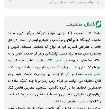
با ثبت دیدگاه خود ما را در ارائه بهتر خدمات یاری کنید
سایت کانال تخفیف (آف چنل)، مرجع دریافت رایگان کوپن و کد
تخفیف فروشگاه های آنلاین و کسب و‌ کارهای اینترنتی است. در حال
حاضر با همراهی استارت آپ ها انواع کد تخفیف، مسابقه، کمپین و
جشنواره های صدها برند معتبر، اپلیکیشن و مراکز خدمات آنلاین را به
اطلاع مخاطبان می‌رسانیم.
دیجی کالا
،
اسنپ
، اسنپ فود، تپسی،
سینماتیکت، بانی مد، علی‌ بابا ،
کد تخفیف فیلیمو
، نماوا،
اسنپ مارکت
،
اسنپ شاپ
، باسلام و
ازکی
از جمله این وبسایت ‌هاست. کاربران در
کانال تخفیف می توانند در کوتاه ترین زمان و با چند کلیک ساده به
جدیدترین تخفیف ها در گروه تاکسی اینترنتی، سفارش آنلاین غذا،
اپراتورهای مخابراتی، موسیقی و سینما، گردشگری، مد و پوشاک، کتاب
و کتابخوانی و ... دسترسی پیدا کنند.
بستر تبلیغ بر پایه بن هدیه و آفر، علاوه بر کمک به بهتر شناخته شدن