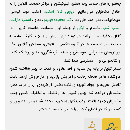
جشنواره های صدها برند معتبر، اپلیکیشن و مراکز خدمات آنلاین را به
اطلاع مخاطبان می‌رسانیم.
دیجی کالا
،
اسنپ
، اسنپ فود، تپسی،
سینماتیکت، بانی مد، علی‌ بابا ،
کد تخفیف فیلیمو
، نماوا،
اسنپ مارکت
،
اسنپ شاپ
، باسلام و
ازکی
از جمله این وبسایت ‌هاست. کاربران در
کانال تخفیف می توانند در کوتاه ترین زمان و با چند کلیک ساده به
جدیدترین تخفیف ها در گروه تاکسی اینترنتی، سفارش آنلاین غذا،
اپراتورهای مخابراتی، موسیقی و سینما، گردشگری، مد و پوشاک، کتاب
و کتابخوانی و ... دسترسی پیدا کنند.
بستر تبلیغ بر پایه بن هدیه و آفر، علاوه بر کمک به بهتر شناخته شدن
فروشگاه ها در صحنه رقابت و افزایش بازدید و آمار فروش آن‌ها، باعث
کاهش هزینه و ایجاد تجربه‌ای لذت بخش از خریدی ارزان تر در ذهن
مشتریان خواهد شد. چنین کمپین های تبلیغی و تخفیفی ضمن جذب
مشتریان جدید باعث ترغیب کاربر به خرید مجدد شده و توسعه و رونق
کسب و کار در فضای آنلاین را در پی خواهد داشت.