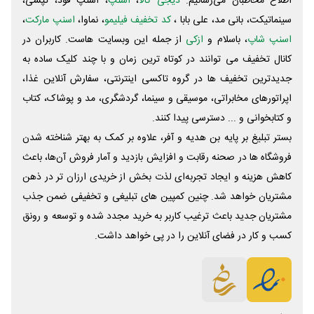
اطلاع مخاطبان می‌رسانیم.
دیجی کالا
،
اسنپ
، اسنپ فود، تپسی،
سینماتیکت، بانی مد، علی‌ بابا ،
کد تخفیف فیلیمو
، نماوا،
اسنپ مارکت
،
اسنپ شاپ
، باسلام و
ازکی
از جمله این وبسایت ‌هاست. کاربران در
کانال تخفیف می توانند در کوتاه ترین زمان و با چند کلیک ساده به
جدیدترین تخفیف ها در گروه تاکسی اینترنتی، سفارش آنلاین غذا،
اپراتورهای مخابراتی، موسیقی و سینما، گردشگری، مد و پوشاک، کتاب
و کتابخوانی و ... دسترسی پیدا کنند.
بستر تبلیغ بر پایه بن هدیه و آفر، علاوه بر کمک به بهتر شناخته شدن
فروشگاه ها در صحنه رقابت و افزایش بازدید و آمار فروش آن‌ها، باعث
کاهش هزینه و ایجاد تجربه‌ای لذت بخش از خریدی ارزان تر در ذهن
مشتریان خواهد شد. چنین کمپین های تبلیغی و تخفیفی ضمن جذب
مشتریان جدید باعث ترغیب کاربر به خرید مجدد شده و توسعه و رونق
کسب و کار در فضای آنلاین را در پی خواهد داشت.