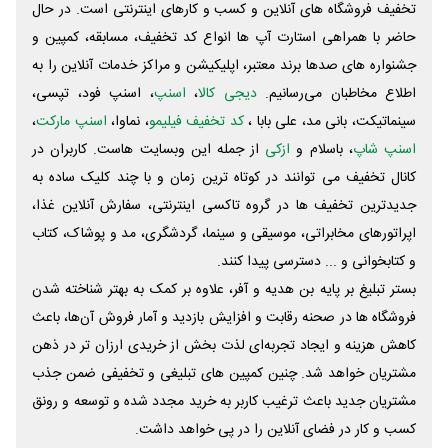
تخفیف فروشگاه های آنلاین و کسب و‌ کارهای اینترنتی است. در حال
حاضر با همراهی استارت آپ ها انواع کد تخفیف، مسابقه، کمپین و
جشنواره های صدها برند معتبر، اپلیکیشن و مراکز خدمات آنلاین را به
اطلاع مخاطبان می‌رسانیم.
دیجی کالا
،
اسنپ
، اسنپ فود، تپسی،
سینماتیکت، بانی مد، علی‌ بابا ،
کد تخفیف فیلیمو
، نماوا،
اسنپ مارکت
،
اسنپ شاپ
، باسلام و
ازکی
از جمله این وبسایت ‌هاست. کاربران در
کانال تخفیف می توانند در کوتاه ترین زمان و با چند کلیک ساده به
جدیدترین تخفیف ها در گروه تاکسی اینترنتی، سفارش آنلاین غذا،
اپراتورهای مخابراتی، موسیقی و سینما، گردشگری، مد و پوشاک، کتاب
و کتابخوانی و ... دسترسی پیدا کنند.
بستر تبلیغ بر پایه بن هدیه و آفر، علاوه بر کمک به بهتر شناخته شدن
فروشگاه ها در صحنه رقابت و افزایش بازدید و آمار فروش آن‌ها، باعث
کاهش هزینه و ایجاد تجربه‌ای لذت بخش از خریدی ارزان تر در ذهن
مشتریان خواهد شد. چنین کمپین های تبلیغی و تخفیفی ضمن جذب
مشتریان جدید باعث ترغیب کاربر به خرید مجدد شده و توسعه و رونق
کسب و کار در فضای آنلاین را در پی خواهد داشت.