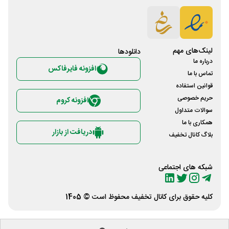
لینک‌های مهم
دانلود‌ها
درباره ما
افزونه فایرفاکس
تماس با ما
قوانین استفاده
حریم خصوصی
افزونه کروم
سوالات متداول
همکاری با ما
دریافت از بازار
بلاگ کانال تخفیف
شبکه های اجتماعی
کلیه حقوق برای
کانال تخفیف
محفوظ است © 1405