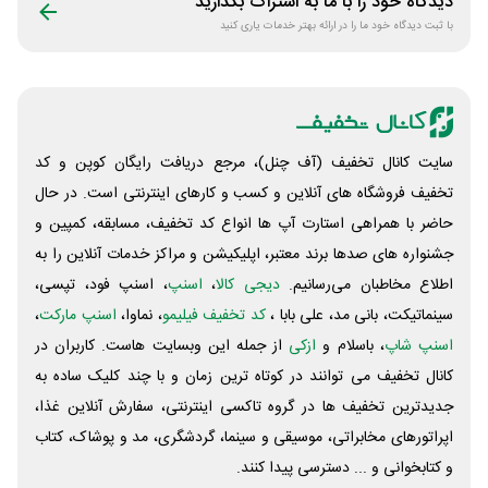
دیدگاه خود را با ما به اشتراک بگذارید
با ثبت دیدگاه خود ما را در ارائه بهتر خدمات یاری کنید
سایت کانال تخفیف (آف چنل)، مرجع دریافت رایگان کوپن و کد
تخفیف فروشگاه های آنلاین و کسب و‌ کارهای اینترنتی است. در حال
حاضر با همراهی استارت آپ ها انواع کد تخفیف، مسابقه، کمپین و
جشنواره های صدها برند معتبر، اپلیکیشن و مراکز خدمات آنلاین را به
اطلاع مخاطبان می‌رسانیم.
دیجی کالا
،
اسنپ
، اسنپ فود، تپسی،
سینماتیکت، بانی مد، علی‌ بابا ،
کد تخفیف فیلیمو
، نماوا،
اسنپ مارکت
،
اسنپ شاپ
، باسلام و
ازکی
از جمله این وبسایت ‌هاست. کاربران در
کانال تخفیف می توانند در کوتاه ترین زمان و با چند کلیک ساده به
جدیدترین تخفیف ها در گروه تاکسی اینترنتی، سفارش آنلاین غذا،
اپراتورهای مخابراتی، موسیقی و سینما، گردشگری، مد و پوشاک، کتاب
و کتابخوانی و ... دسترسی پیدا کنند.