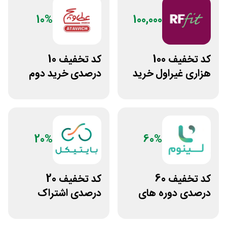
10%
100,000
کد تخفیف 100
کد تخفیف 10
هزاری غیراول خرید
درصدی خرید دوم
غذا آرف فیت
فست فود عطاویچ
20%
60%
کد تخفیف 60
کد تخفیف 20
درصدی دوره های
درصدی اشتراک
علوم پزشکی لینوم
هوش مصنوعی ترید
بایتیکل