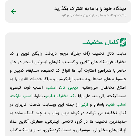
دیدگاه خود را با ما به اشتراک بگذارید
با ثبت دیدگاه خود ما را در ارائه بهتر خدمات یاری کنید
سایت کانال تخفیف (آف چنل)، مرجع دریافت رایگان کوپن و کد
تخفیف فروشگاه های آنلاین و کسب و‌ کارهای اینترنتی است. در حال
حاضر با همراهی استارت آپ ها انواع کد تخفیف، مسابقه، کمپین و
جشنواره های صدها برند معتبر، اپلیکیشن و مراکز خدمات آنلاین را به
اطلاع مخاطبان می‌رسانیم.
دیجی کالا
،
اسنپ
، اسنپ فود، تپسی،
سینماتیکت، بانی مد، علی‌ بابا ،
کد تخفیف فیلیمو
، نماوا،
اسنپ مارکت
،
اسنپ شاپ
، باسلام و
ازکی
از جمله این وبسایت ‌هاست. کاربران در
کانال تخفیف می توانند در کوتاه ترین زمان و با چند کلیک ساده به
جدیدترین تخفیف ها در گروه تاکسی اینترنتی، سفارش آنلاین غذا،
اپراتورهای مخابراتی، موسیقی و سینما، گردشگری، مد و پوشاک، کتاب