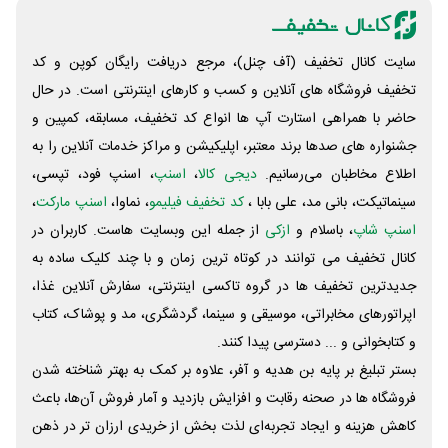
سایت کانال تخفیف (آف چنل)، مرجع دریافت رایگان کوپن و کد
تخفیف فروشگاه های آنلاین و کسب و‌ کارهای اینترنتی است. در حال
حاضر با همراهی استارت آپ ها انواع کد تخفیف، مسابقه، کمپین و
جشنواره های صدها برند معتبر، اپلیکیشن و مراکز خدمات آنلاین را به
اطلاع مخاطبان می‌رسانیم.
دیجی کالا
،
اسنپ
، اسنپ فود، تپسی،
سینماتیکت، بانی مد، علی‌ بابا ،
کد تخفیف فیلیمو
، نماوا،
اسنپ مارکت
،
اسنپ شاپ
، باسلام و
ازکی
از جمله این وبسایت ‌هاست. کاربران در
کانال تخفیف می توانند در کوتاه ترین زمان و با چند کلیک ساده به
جدیدترین تخفیف ها در گروه تاکسی اینترنتی، سفارش آنلاین غذا،
اپراتورهای مخابراتی، موسیقی و سینما، گردشگری، مد و پوشاک، کتاب
و کتابخوانی و ... دسترسی پیدا کنند.
بستر تبلیغ بر پایه بن هدیه و آفر، علاوه بر کمک به بهتر شناخته شدن
فروشگاه ها در صحنه رقابت و افزایش بازدید و آمار فروش آن‌ها، باعث
کاهش هزینه و ایجاد تجربه‌ای لذت بخش از خریدی ارزان تر در ذهن