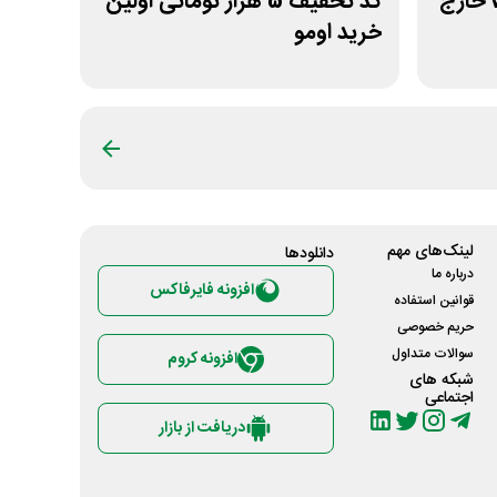
کد تخفیف 10% سرور vps خارج
کد تخفیف 5 هزار تومانی اولین
خرید اومو
لینک‌های مهم
دانلود‌ها
درباره ما
افزونه فایرفاکس
قوانین استفاده
حریم خصوصی
سوالات متداول
افزونه کروم
شبکه های
اجتماعی
دریافت از بازار