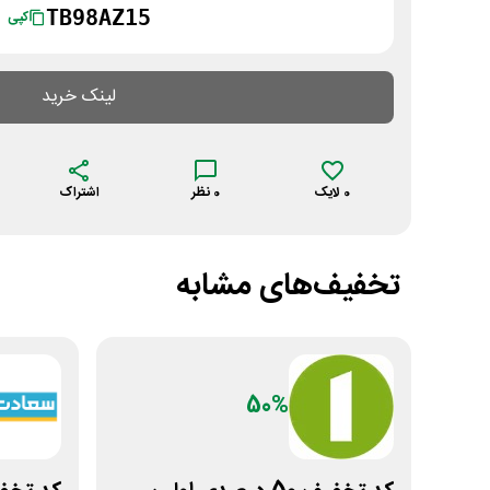
TB98AZ15
کپی
لینک خرید
0
لایک
0
نظر
اشتراک
تخفیف‌های مشابه
50%