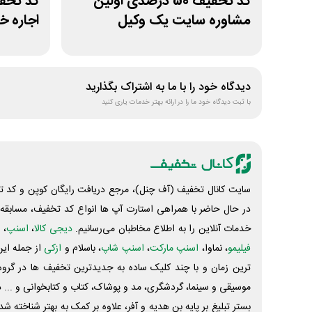
کد تخفیف 50 درصدی اولین
مشاوره سایت یک وکیل
اجاره 
دیدگاه خود را با ما به اشتراک بگذارید
با ثبت دیدگاه خود ما را در ارائه بهتر خدمات یاری کنید
سایت کانال تخفیف (آف چنل)، مرجع دریافت رایگان کوپن و کد تخ
در حال حاضر با همراهی استارت آپ ها انواع کد تخفیف، مسابقه، 
خدمات آنلاین را به اطلاع مخاطبان می‌رسانیم.
دیجی کالا
،
اسنپ
، 
فیلیمو
، نماوا،
اسنپ مارکت
،
اسنپ شاپ
، باسلام و
ازکی
از جمله این
ترین زمان و با چند کلیک ساده به جدیدترین تخفیف ها در گروه ت
موسیقی و سینما، گردشگری، مد و پوشاک، کتاب و کتابخوانی و ... 
بستر تبلیغ بر پایه بن هدیه و آفر، علاوه بر کمک به بهتر شناخته 