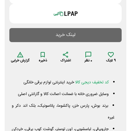
LPAP
کپی
لینک خرید
9
لایک
0
نظر
اشتراک
ذخیره
گزارش خرابی
کد تخفیف دیجی کالا
خرید اینترنتی لوازم برقی خانگی
وسایل ضروری خانه با ضمانت اصالت کالا و گارانتی اصلی
برند بوش، پارس خزر، پاکشوما، پاناسونیک، بلک اند دکر و
غیره
جاروبرقی، لباسشویی، اون توستر، گوشت کوب برقی، خردکن