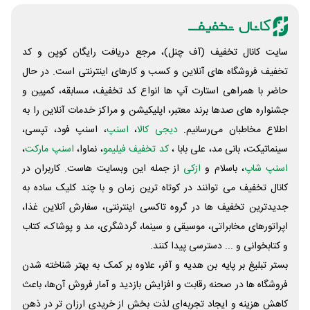
سایت کانال تخفیف (آف چنل)، مرجع دریافت رایگان کوپن و کد
تخفیف فروشگاه های آنلاین و کسب و‌ کارهای اینترنتی است. در حال
حاضر با همراهی استارت آپ ها انواع کد تخفیف، مسابقه، کمپین و
جشنواره های صدها برند معتبر، اپلیکیشن و مراکز خدمات آنلاین را به
اطلاع مخاطبان می‌رسانیم.
دیجی کالا
،
اسنپ
، اسنپ فود، تپسی،
سینماتیکت، بانی مد، علی‌ بابا ،
کد تخفیف فیلیمو
، نماوا،
اسنپ مارکت
،
اسنپ شاپ
، باسلام و
ازکی
از جمله این وبسایت ‌هاست. کاربران در
کانال تخفیف می توانند در کوتاه ترین زمان و با چند کلیک ساده به
جدیدترین تخفیف ها در گروه تاکسی اینترنتی، سفارش آنلاین غذا،
اپراتورهای مخابراتی، موسیقی و سینما، گردشگری، مد و پوشاک، کتاب
و کتابخوانی و ... دسترسی پیدا کنند.
بستر تبلیغ بر پایه بن هدیه و آفر، علاوه بر کمک به بهتر شناخته شدن
فروشگاه ها در صحنه رقابت و افزایش بازدید و آمار فروش آن‌ها، باعث
کاهش هزینه و ایجاد تجربه‌ای لذت بخش از خریدی ارزان تر در ذهن